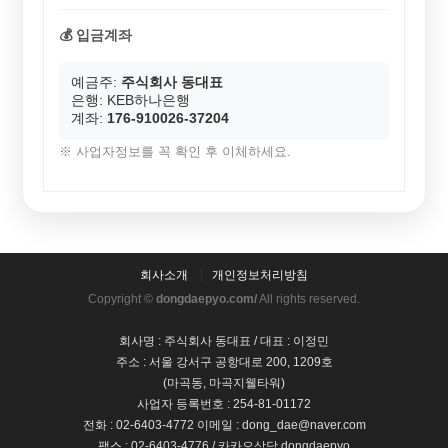
💰 입금계좌
예금주:
주식회사 동대표
은행: KEB하나은행
계좌:
176-910026-37204
※ 사업자정보를 꼭 확인 후 이체하세요.
회사소개
개인정보처리방침
Copyright ©
dongdaepyo.com/
All rights reserved.
회사명 : 주식회사 동대표 / 대표 : 이정민
주소 : 서울 강서구 공항대로 200, 1209호
(마곡동, 마곡지웰타워)
사업자 등록번호 : 254-81-01172
전화 : 02-6403-4772 이메일 : dong_dae@naver.com
팩스 : 02-6403-4776 / 카카오상담 dongdaepyo